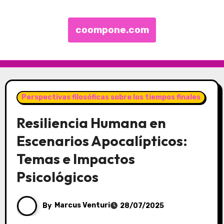
coompone.com
Skip to content
Perspectivas filosóficas sobre los tiempos finales
Resiliencia Humana en
Escenarios Apocalípticos:
Temas e Impactos
Psicológicos
By
Marcus Venturi
28/07/2025