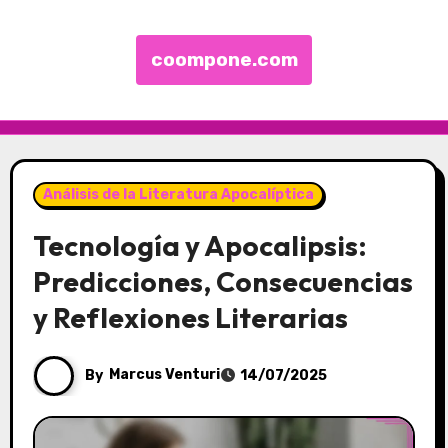
coompone.com
Skip to content
Análisis de la Literatura Apocalíptica
Tecnología y Apocalipsis:
Predicciones, Consecuencias
y Reflexiones Literarias
By
Marcus Venturi
14/07/2025