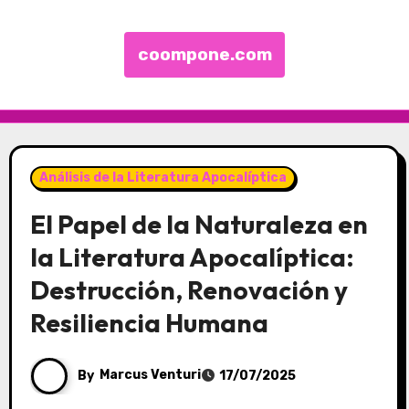
coompone.com
Skip to content
Análisis de la Literatura Apocalíptica
El Papel de la Naturaleza en
la Literatura Apocalíptica:
Destrucción, Renovación y
Resiliencia Humana
By
Marcus Venturi
17/07/2025