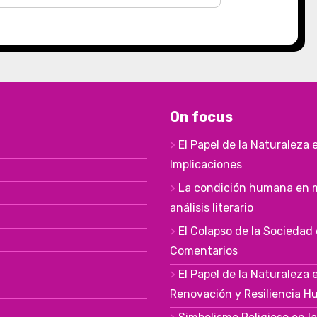
On focus
El Papel de la Naturaleza e
Implicaciones
La condición humana en mu
análisis literario
El Colapso de la Sociedad
Comentarios
El Papel de la Naturaleza 
Renovación y Resiliencia 